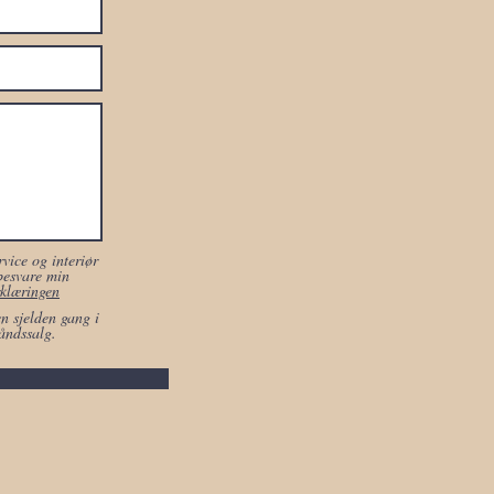
vice og interiør
besvare min
klæringen
en sjelden gang i
åndssalg.