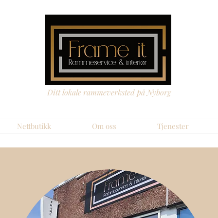
Ditt lokale rammeverksted på Nyborg
Nettbutikk
Om oss
Tjenester