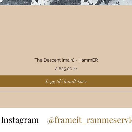
Hurtigvisning
The Descent (main) - HammER
Pris
2 625,00 kr
Legg til i handlekurv
å Instagram
@frameit_rammeservic