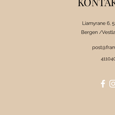
KONTAK
Liamyrane 6, 
Bergen /Vestl
post@fram
41104