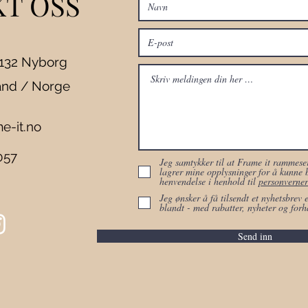
T OSS
5132 Nyborg
and / Norge
e-it.no
057
Jeg samtykker til at Frame it rammeser
lagrer mine opplysninger for å kunne 
henvendelse i henhold til
personverner
Jeg ønsker å få tilsendt et nyhetsbrev 
blandt - med rabatter, nyheter og forh
Send inn