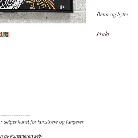
Retur og bytte
Kunst kan IKKE bytt
Frakt
Sendes med Norge
Ønsker du å unngå 
bildet i vår butikk
-----------------
r, selger kunst for kunstnere og fungerer
n av kunstneren selv.