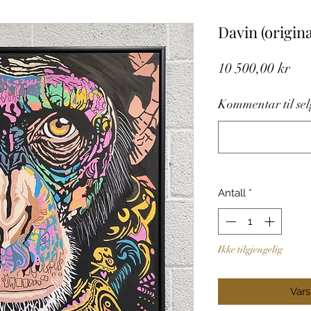
Davin (origina
Pri
10 500,00 kr
Kommentar til selg
Antall
*
Ikke tilgjengelig
Vars