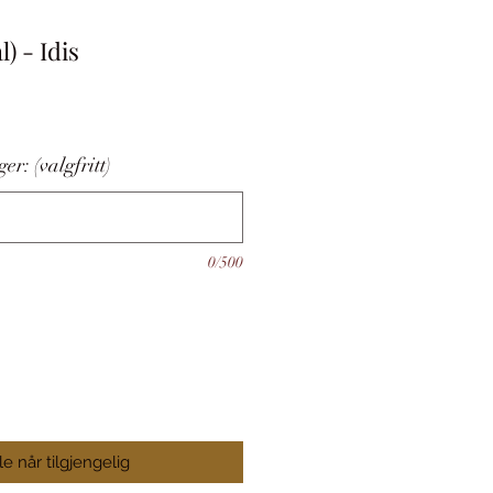
l) - Idis
s
er: (valgfritt)
0/500
le når tilgjengelig