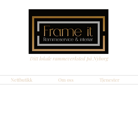
Ditt lokale rammeverksted på Nyborg
Nettbutikk
Om oss
Tjenester