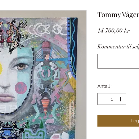
Tommy Våge
Pri
14 700,00 kr
Kommentar til selg
Antall
*
Legg