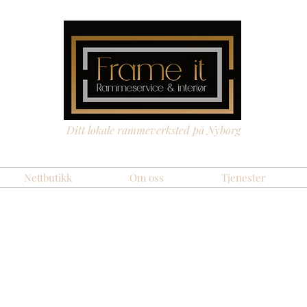
Ditt lokale rammeverksted på Nyborg
Nettbutikk
Om oss
Tjenester