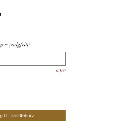
n
s
er: (valgfritt)
0/500
 til i handlekurv