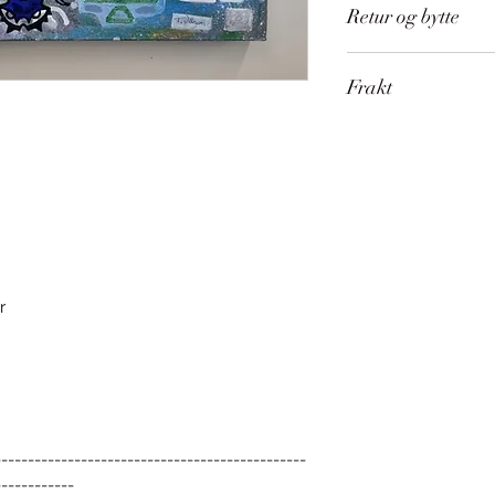
Retur og bytte
Kunst kan IKKE bytt
Frakt
Sendes på med No
Ønsker du å unngå 
kunsten i vår butikk
r
-----------------------------------------------
------------