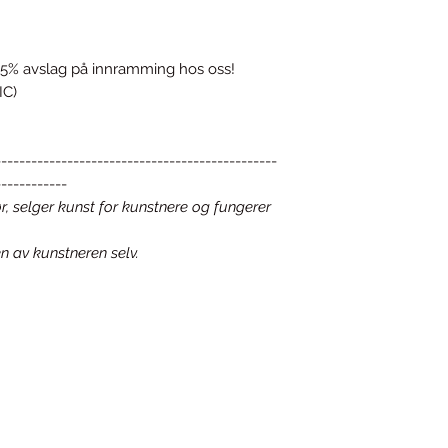
5% avslag på innramming hos oss!
IC)
-----------------------------------------------
------------
r, selger kunst for kunstnere og fungerer
en av kunstneren selv.