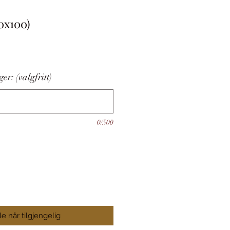
0x100)
er: (valgfritt)
0/500
le når tilgjengelig