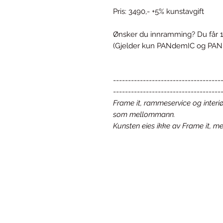
Pris: 3490,- +5% kunstavgift
Ønsker du innramming? Du får 1
(Gjelder kun PANdemIC og PAN
------------------------------------
------------------------------------
Frame it, rammeservice og interiø
som mellommann.
Kunsten eies ikke av Frame it, m