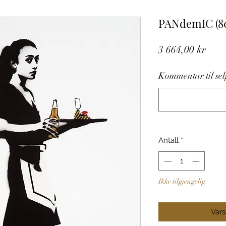
PANdemIC (8
Pris
3 664,00 kr
Kommentar til selg
Antall
*
Ikke tilgjengelig
Vars