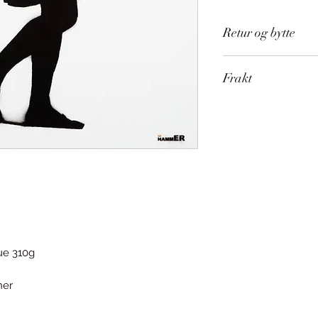
Retur og bytte
Kunst kan IKKE retu
Frakt
Sendes på rull med
Ønsker du å unngå 
trykket i vår butikk.
ue 310g
ner