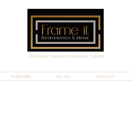
Ditt lokale rammeverksted på Nyborg
Nettbutikk
Om oss
Tjenester