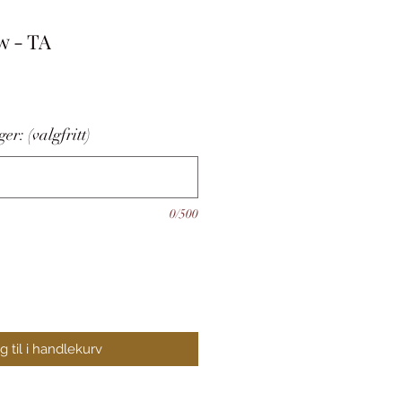
w - TA
er: (valgfritt)
0/500
 til i handlekurv