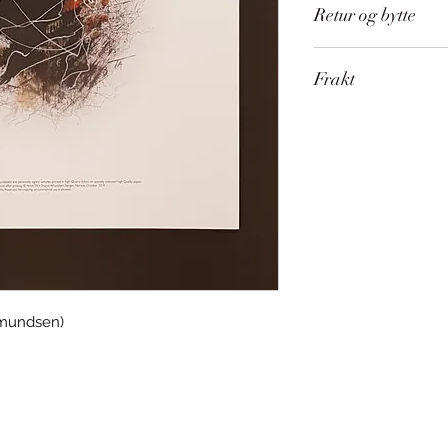
Retur og bytte
Kunst kan IKKE bytt
Frakt
Sendes på rull med
Ønsker du å unngå 
trykket i vår butikk
Amundsen)