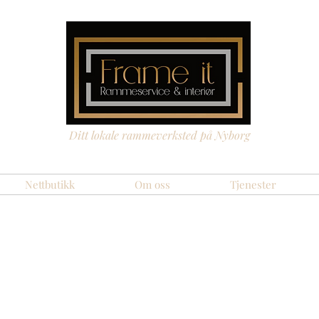
Ditt lokale rammeverksted på Nyborg
Nettbutikk
Om oss
Tjenester