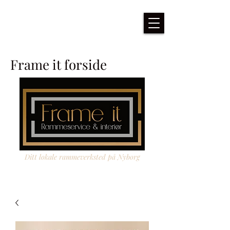
Frame it forside
Ditt lokale rammeverksted på Nyborg