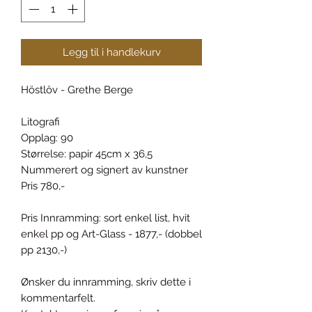
Legg til i handlekurv
Höstlöv - Grethe Berge
Litografi
Opplag: 90
Størrelse: papir 45cm x 36,5
Nummerert og signert av kunstner
Pris 780,-
Pris Innramming: sort enkel list, hvit
enkel pp og Art-Glass - 1877,- (dobbel
pp 2130,-)
Ønsker du innramming, skriv dette i
kommentarfelt.